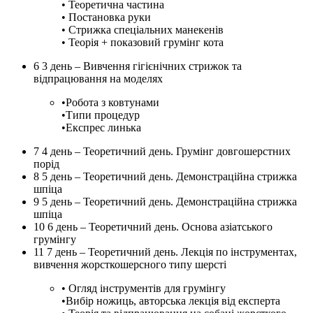
• Теоретична частина
• Постановка руки
• Стрижка спеціальних манекенів
• Теорія + показовий грумінг кота
6
3 день – Вивчення гігієнічних стрижок та
відпрацювання на моделях
•Робота з ковтунами
•Типи процедур
•Експрес линька
7
4 день – Теоретичний день. Грумінг довгошерстних
порід
8
5 день – Теоретичний день. Демонстраційна стрижка
шпіца
9
5 день – Теоретичний день. Демонстраційна стрижка
шпіца
10
6 день – Теоретичний день. Основа азіатського
грумінгу
11
7 день – Теоретичний день. Лекція по інструментах,
вивчення жорсткошерсного типу шерсті
• Огляд інструментів для грумінгу
•Вибір ножиць, авторська лекція від експерта