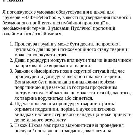
Я погоджуюся з умовами обслуговування в школі для
грумерів «BarberPet School», в якості підтвердження повного і
безумовного прийняття цієї публічної пропозиції на
необмежений термін. З умовами Публічної пропозиції
ознайомилася / ознайомився.
Процедура грумінгу може бути досить непростою і
чутливою для шкіри і психоемоційного стану тварини і
може спровокувати стрес.
Деякі процедури можуть вплинути тим чи іншим чином
на приховані захворювання тварини.
Завжди є ймовірність появи скрутної ситуації під час
процедури по догляду за шерстю і шкірою тварини.
Вона може бути викликана випадковим порізом,
подряпиною від взаємодії з гострим професійним
інструментом. Найчастіше це може статися під час того,
як тварина ворухнеться або сіпнеться.
Під час проведення процедур у тварини є ризик
отримати подряпини, порізи, в дуже виняткових
випадках настання серцевого нападу, що може привести
до летального результату.
Також Школа має право відмовитися від проведення
послуги / поставленого завдання, зважаючи на