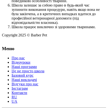
поведінкові особливості тварини.
Школа залишає за собою право в будь-який час
зупинити виконання процедури, навіть якщо вона не
була закінчена, а в критичних випадках вдатися до
професійної ветеринарної допомоги (під
відповідальністю власника).
Школа працює виключно зі здоровими тваринами.
Copyright 2025 © Barber Pet
Меню
Про нас
Відеоуроки
Наші програми
Це не просто школа
Базовий курс
Наші викладачі
Відгуки про нас
Інстаграм
Контакти
RU
UA