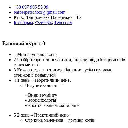
+38 097 905 55 99
barberpetschool@gmail.com
Київ, Дніпровська Набережна, 18а
Інстаграм,
Фейсбук,
Телеграм
Базовый курс с 0
1
Міні-група до 5 осіб
2
Розбір теоретичної частини, поради щодо інструментів
та косметики
3
Кожен студент отримує блокнот з усіма схемами
стрижок в подарунок
4
1 день – Теоретичний день.
Вступне заняття
• Види грумінгу
• Зоопсихологія
• Робота із клієнтом та інше
5
2 день – Практичний день.
Стрижка манекенів + грумінг котів